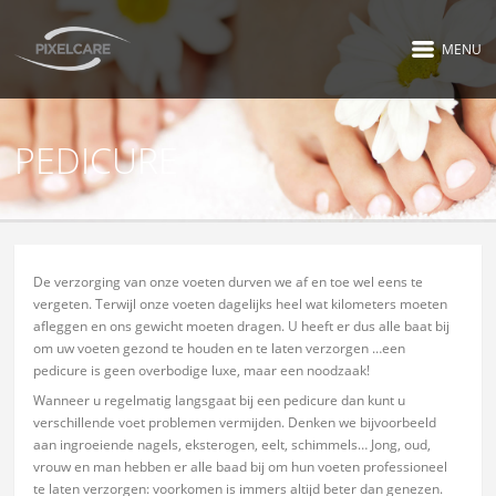
MENU
PEDICURE
De verzorging van onze voeten durven we af en toe wel eens te
vergeten. Terwijl onze voeten dagelijks heel wat kilometers moeten
afleggen en ons gewicht moeten dragen. U heeft er dus alle baat bij
om uw voeten gezond te houden en te laten verzorgen …een
pedicure is geen overbodige luxe, maar een noodzaak!
Wanneer u regelmatig langsgaat bij een pedicure dan kunt u
verschillende voet problemen vermijden. Denken we bijvoorbeeld
aan ingroeiende nagels, eksterogen, eelt, schimmels… Jong, oud,
vrouw en man hebben er alle baad bij om hun voeten professioneel
te laten verzorgen: voorkomen is immers altijd beter dan genezen.