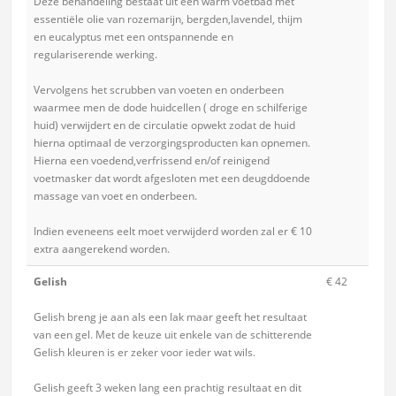
Deze behandeling bestaat uit een warm voetbad met
essentiële olie van rozemarijn, bergden,lavendel, thijm
en eucalyptus met een ontspannende en
regulariserende werking.
Vervolgens het scrubben van voeten en onderbeen
waarmee men de dode huidcellen ( droge en schilferige
huid) verwijdert en de circulatie opwekt zodat de huid
hierna optimaal de verzorgingsproducten kan opnemen.
Hierna een voedend,verfrissend en/of reinigend
voetmasker dat wordt afgesloten met een deugddoende
massage van voet en onderbeen.
Indien eveneens eelt moet verwijderd worden zal er € 10
extra aangerekend worden.
Gelish
€ 42
Gelish breng je aan als een lak maar geeft het resultaat
van een gel. Met de keuze uit enkele van de schitterende
Gelish kleuren is er zeker voor ieder wat wils.
Gelish geeft 3 weken lang een prachtig resultaat en dit