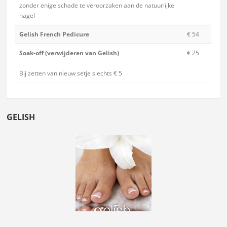
zonder enige schade te veroorzaken aan de natuurlijke
nagel
Gelish French Pedicure
€ 54
Soak-off (verwijderen van Gelish)
€ 25
Bij zetten van nieuw setje slechts € 5
GELISH