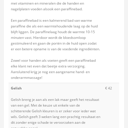
met vitaminen en mineralen die de handen en
nagelplaten voeden alsook een paraffinebad.
Een paraffinebad is een kalmerend bad van warme
paraffine die als een warmtehoudende laag op de huid
blijft liggen. De paraffinelaag houdt de warmte 10-15
minuten vast. Hierdoor wordt de bloedsomloop
gestimuleerd en gaan de poriën in de huid open zodat
er een betere opname is van de voedende ingrediënten.
Zowel voor handen als voeten geeft een paraffinebad
elke klant net even dat beetje extra verzorging.
Aansluitend krijg je nog een aangename hand- en
onderarmmassage!
Gelish
€ 42
Gelish breng je aan als een lak maar geeft het resultaat
van een gel. Met de keuze uit enkele van de
schitterende Gelish kleuren is er zeker voor ieder wat
wils. Gelish geeft 3 weken lang een prachtig resultaat en
dit zonder enige schade te veroorzaken aan de