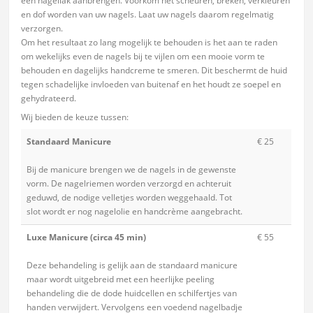
een nagellak aanbrengen. Voorkom het scheuren, breken, verkleuren
en dof worden van uw nagels. Laat uw nagels daarom regelmatig
verzorgen.
Om het resultaat zo lang mogelijk te behouden is het aan te raden
om wekelijks even de nagels bij te vijlen om een mooie vorm te
behouden en dagelijks handcreme te smeren. Dit beschermt de huid
tegen schadelijke invloeden van buitenaf en het houdt ze soepel en
gehydrateerd.
Wij bieden de keuze tussen:
Standaard Manicure
€ 25
Bij de manicure brengen we de nagels in de gewenste
vorm. De nagelriemen worden verzorgd en achteruit
geduwd, de nodige velletjes worden weggehaald. Tot
slot wordt er nog nagelolie en handcrème aangebracht.
Luxe Manicure (circa 45 min)
€ 55
Deze behandeling is gelijk aan de standaard manicure
maar wordt uitgebreid met een heerlijke peeling
behandeling die de dode huidcellen en schilfertjes van
handen verwijdert. Vervolgens een voedend nagelbadje